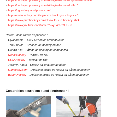
–
https://hockeysupremacy.com/fr/blog/selection-du-point-de-flexion/
–
https://hockeysupremacy.com/fr/blog/selection-du-flex/
–
https://oghockey.wordpress.com/
–
http://newtohockey.com/beginners-hockey-stick-guide/
–
https://www.purehockey.com/c/how-to-fit-a-hockey-stick
–
https://www.youtube.com/watch?v=yL4m7h39DCo
Photos, dans l’ordre d’apparition :
– Clydeorama – Axex Ovechkin prenant un tir
– Tom Purves – Crosses de hockey en bois
– Connie Kim – Bâtons de hockey en composites
–
Rebel Hockey
– Tableau de flex
–
CCM Hockey
– Tableau de flex
– Jeremy Rupke – Choisir sa longueur de bâton
–
Oghockey.com
– Différents points de flexion du bâton de hockey
–
Bauer Hockey
– Différents points de flexion du bâton de hockey
Ces articles pourraient aussi t'intéresser !