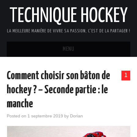
TECHNIQUE HOCKEY
LA MEILLEURE MANIÈRE DE VIVRE SA PASSION, C'EST DE LA PARTAGER !
MENU
ACCUEIL
Comment choisir son bâton de
1
A PROPOS
hockey ? – Seconde partie : le
PLAN DU SITE
manche
Posted on
1 septembre 2019
by
Dorian