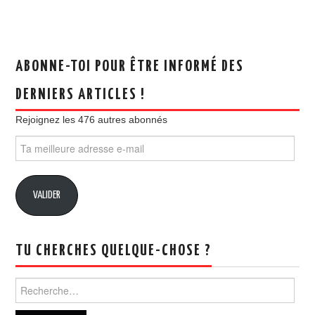
ABONNE-TOI POUR ÊTRE INFORMÉ DES
DERNIERS ARTICLES !
Rejoignez les 476 autres abonnés
Ta
meilleure
adresse
e-
VALIDER
mail
TU CHERCHES QUELQUE-CHOSE ?
Rechercher :