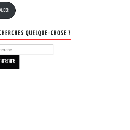
sse
ALIDER
CHERCHES QUELQUE-CHOSE ?
rcher :