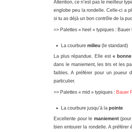
Attention, ce n’est pas le meilleur t
englobe peu la rondelle. Celle-ci a p
si tu as déjà un bon contrôle de la pu
=> Palettes « heel » typiques : Bau
La courbure
milieu
(le standard)
La plus répandue. Elle est
« bonne 
dans le maniement, les tirs et les pa
faibles. A préférer pour un joueur
particulier.
=> Palettes « mid » typiques :
Bauer 
La courbure jusqu’à la
pointe
Excellente pour le
maniement
(pour 
bien entourer la rondelle. A préférer