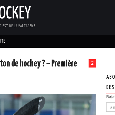
OCKEY
C'EST DE LA PARTAGER !
ITE
ton de hockey ? – Première
2
ABO
DES
Rejoi
Ta
meill