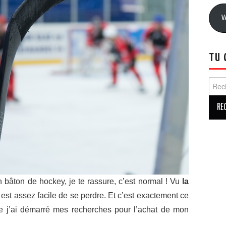
adre
e-
V
mail
TU 
Reche
n bâton de hockey, je te rassure, c’est normal ! Vu
la
il est assez facile de se perdre. Et c’est exactement ce
ue j’ai démarré mes recherches pour l’achat de mon